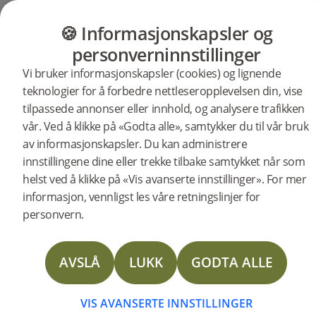
GULV
MØBLER
PRODUKTER
INSP
🍪 Informasjonskapsler og
personverninnstillinger
Vi bruker informasjonskapsler (cookies) og lignende
Produkter
Gulv
Woodura Planks
teknologier for å forbedre nettleseropplevelsen din, vise
Woodura Planks LOSHULT 3.0
tilpassede annonser eller innhold, og analysere trafikken
XXL
vår. Ved å klikke på «Godta alle», samtykker du til vår bruk
BESKRIVELSE
av informasjonskapsler. Du kan administrere
SPESIFIKASJONER
innstillingene dine eller trekke tilbake samtykket når som
helst ved å klikke på «Vis avanserte innstillinger». For mer
DOKUMENTER
informasjon, vennligst les våre retningslinjer for
Treslag
Sortering
Overflatebehandling
Vannbestandighet
FAQ
personvern.
Eik
Select
Pro matt lacquer
Høy
Type gulv:
Herdet tregulv
FLERE
Overflatebehandling:
Pro matt lacquer
AVSLÅ
LUKK
GODTA ALLE
Innfarging:
Misty White
Bredde:
271 mm
Lengde:
2378 mm
Høyde:
11.2 mm
VIS AVANSERTE INNSTILLINGER
Antall i pakken:
3