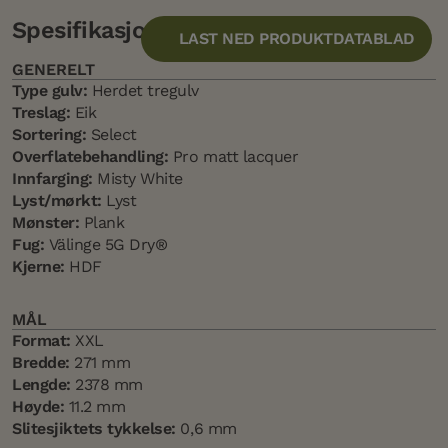
Spesifikasjon
LAST NED PRODUKTDATABLAD
GENERELT
Type gulv:
Herdet tregulv
Treslag:
Eik
Sortering:
Select
Overflatebehandling:
Pro matt lacquer
Innfarging:
Misty White
Lyst/mørkt:
Lyst
Mønster:
Plank
Fug:
Välinge 5G Dry®
Kjerne:
HDF
MÅL
Format:
XXL
Bredde:
271 mm
Lengde:
2378 mm
Høyde:
11.2 mm
Slitesjiktets tykkelse:
0,6 mm