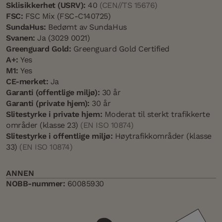
Sklisikkerhet (USRV):
40
(CEN//TS 15676)
FSC:
FSC Mix (FSC-C140725)
SundaHus:
Bedømt av SundaHus
Svanen:
Ja (3029 0021)
Greenguard Gold:
Greenguard Gold Certified
A+:
Yes
M1:
Yes
CE-merket:
Ja
Garanti (offentlige miljø):
30 år
Garanti (private hjem):
30 år
Slitestyrke i private hjem:
Moderat til sterkt trafikkerte
områder (klasse 23)
(EN ISO 10874)
Slitestyrke i offentlige miljø:
Høytrafikkområder (klasse
33)
(EN ISO 10874)
ANNEN
NOBB-nummer:
60085930