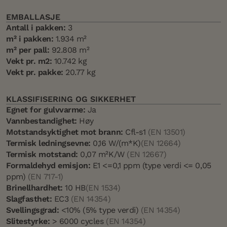
EMBALLASJE
Antall i pakken:
3
m² i pakken:
1.934 m²
m² per pall:
92.808 m²
Vekt pr. m2:
10.742 kg
Vekt pr. pakke:
20.77 kg
KLASSIFISERING OG SIKKERHET
Egnet for gulvvarme:
Ja
Vannbestandighet:
Høy
Motstandsyktighet mot brann:
Cfl-s1
(EN 13501)
Termisk ledningsevne:
0,16 W/(m*K)
(EN 12664)
Termisk motstand:
0,07 m²K/W
(EN 12667)
Formaldehyd emisjon:
E1 <=0,1 ppm (type verdi <= 0,05
ppm)
(EN 717-1)
Brinellhardhet:
10 HB
(EN 1534)
Slagfasthet:
EC3
(EN 14354)
Svellingsgrad:
<10% (5% type verdi)
(EN 14354)
Slitestyrke:
> 6000 cycles
(EN 14354)