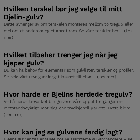
Hvilken terskel bør jeg velge til mitt
Bjelin-gulv?
Dette avhenger av om terskelen monteres mellom to tregulv eller
mellom et baderom og et annet rom. Se våre terskler her.... (Les
mer)
Hvilket tilbehør trenger jeg når jeg
kjøper gulv?
Du kan ha behov for elementer som gulvlister, terskler og profiler.
Se hele vårt utvalg av fargetilpasset tilbehør.... (Les mer)
Hvor harde er Bjelins herdede tregulv?
Ved å herde treverket blir gulvene våre opptil tre ganger mer
motstandsdyktige mot slag enn tradisjonell parkett. Dette bidra...
(Les mer)
Hvor kan jeg se gulvene ferdig lagt?
Bjelins gulv er tilgjengelige hos velassorterte gulvforhandlere – se