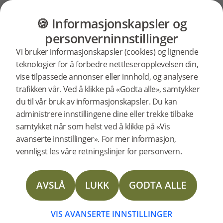
Ofte stilte spørsmål
Våre produkter
GULV
MØBLER
PRODUKTER
INSP
🍪 Informasjonskapsler og
Hvor
Hvor mye ekstra gulv
personverninnstillinger
bør jeg bestille?
Vi bruker informasjonskapsler (cookies) og lignende
mye
teknologier for å forbedre nettleseropplevelsen din,
vise tilpassede annonser eller innhold, og analysere
For Woodura Planks bør du beregne rundt
trafikken vår. Ved å klikke på «Godta alle», samtykker
5–10 % ekstra. For Woodura Fiskeben bør
ekstra
du til vår bruk av informasjonskapsler. Du kan
du beregne minst 20 % ekstra, spesielt hvis
administrere innstillingene dine eller trekke tilbake
du skal montere med frise eller ramme.
gulv
samtykket når som helst ved å klikke på «Vis
avanserte innstillinger». For mer informasjon,
vennligst les våre retningslinjer for personvern.
PRODUKTER
bør
Woodura Planks
AVSLÅ
LUKK
GODTA ALLE
Woodura Fiskeben
jeg
Vinyl Planks
VIS AVANSERTE INNSTILLINGER
Tilbehør