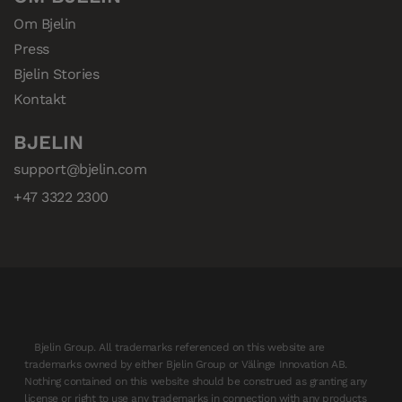
Om Bjelin
Press
Bjelin Stories
Kontakt
BJELIN
support@bjelin.com
+47 3322 2300
Bjelin Group. All trademarks referenced on this website are
trademarks owned by either Bjelin Group or Välinge Innovation AB.
Nothing contained on this website should be construed as granting any
license or right to use any trademarks in connection with any products