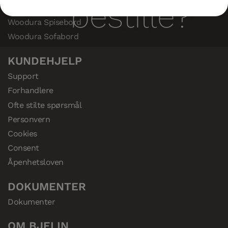
bestille?
Nadura Tiles
Woodura Spisebord
Woodura Sofabord
KUNDEHJELP
Support
Forhandlere
Ofte stilte spørsmål
Personvern
Cookies
Consent
Åpenhetsloven
DOKUMENTER
Dokumenter
OM BJELIN