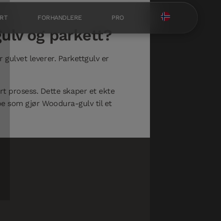
RT
FORHANDLERE
PRO
ulv og parkett?
 gulvet leverer. Parkettgulv er
t prosess. Dette skaper et ekte
noe som gjør Woodura-gulv til et