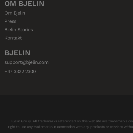
OM BJELIN
Om Bjelin
Press
Bjelin Stories
Kontakt
BJELIN
support@bjelin.com
+47 3322 2300
Bjelin Group. All trademarks referenced on this website are trademarks owne
right to use any trademarks in connection with any products or services withou