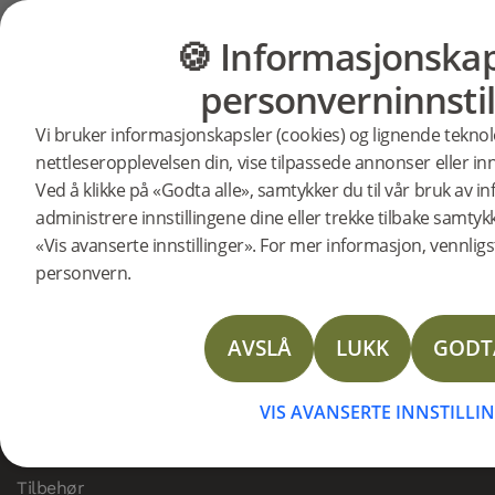
Ofte stilte spørsmål
Våre produkter
🍪 Informasjonskap
GULV
MØBLER
Hva 
Hva er den miljømessige 
personverninnstil
miljø
Forskjellen mellom Woodura-gulv og tradisjonell park
Vi bruker informasjonskapsler (cookies) og lignende teknol
laget av flere lag med tre, med et relativt tykt slit
nettleseropplevelsen din, vise tilpassede annonser eller inn
Ved å klikke på «Godta alle», samtykker du til vår bruk av 
forskjel
Gulv med den innovative Woodura
-teknologien bru
administrere innstillingene dine eller trekke tilbake samtyk
tregulv som er betydelig mer slitesterkt enn tradisj
«Vis avanserte innstillinger». For mer informasjon, vennligst
mer bærekraftig valg – uten at det går på bekostning 
personvern.
Woodura
AVSLÅ
LUKK
GODT
par
PRODUKTER
Woodura Planks
VIS AVANSERTE INNSTILLI
Woodura Fiskeben
Vinyl Planks
Tilbehør