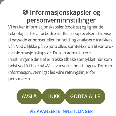
GULV
MØBLER
PRODUKTER
INSP
🍪 Informasjonskapsler og
personverninnstillinger
Vi bruker informasjonskapsler (cookies) og lignende
Produkter
Gulv
Woodura Planks
teknologier for å forbedre nettleseropplevelsen din, vise
Woodura Planks BONNARP 3.0
tilpassede annonser eller innhold, og analysere trafikken
XL
vår. Ved å klikke på «Godta alle», samtykker du til vår bruk
BESKRIVELSE
av informasjonskapsler. Du kan administrere
SPESIFIKASJONER
innstillingene dine eller trekke tilbake samtykket når som
helst ved å klikke på «Vis avanserte innstillinger». For mer
DOKUMENTER
informasjon, vennligst les våre retningslinjer for
Treslag
Sortering
Overflatebehandling
Vannbestandighet
STORIES
personvern.
Eik
Nature
Børstet mattlakk
Høy
Type gulv:
Herdet tregulv
FAQ
Overflatebehandling:
Børstet mattlakk
AVSLÅ
LUKK
GODTA ALLE
Innfarging:
Earth Grey
FLERE
Bredde:
206 mm
Lengde:
2200 mm
Høyde:
11.2 mm
VIS AVANSERTE INNSTILLINGER
Antall i pakken:
4