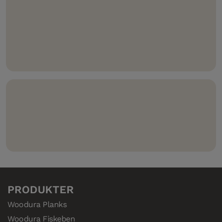
og enkel montering og hindrer lekkasje i skjøtene.
Kompatibelt med 5G Climb – slik at gulvet også kan
pryde veggen.
Compositek – den svært vannbestandige kjernen i
våre herdede tregulv.
PRODUKTER
Woodura Planks
Woodura Fiskeben