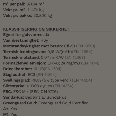
m² per pall:
87.014 m²
Vekt pr. m2:
11.474 kg
Vekt pr. pakke:
20.800 kg
KLASSIFISERING OG SIKKERHET
Egnet for gulvvarme:
Ja
Vannbestandighet:
Høy
Motstandsyktighet mot brann:
Cfl-S1
(EN 13501)
Termisk ledningsevne:
0,16 W/(m*K)
(EN 12664)
Termisk motstand:
0,07 m²K/W
(EN 12667)
Formaldehyd emisjon:
E1<=0,124 mg/m3
(EN 717-1)
Brinellhardhet:
10 HB
(EN 1534)
Slagfasthet:
EC3
(EN 14354)
Svellingsgrad:
<10% (5% type verdi)
(EN 14354)
Slitestyrke:
> 1000 cycles
(EN 14354)
FSC:
FSC Mix (FSC-C140725)
SundaHus:
Bedømt av SundaHus
Greenguard Gold:
Greenguard Gold Certified
A+:
Yes
M1:
Yes