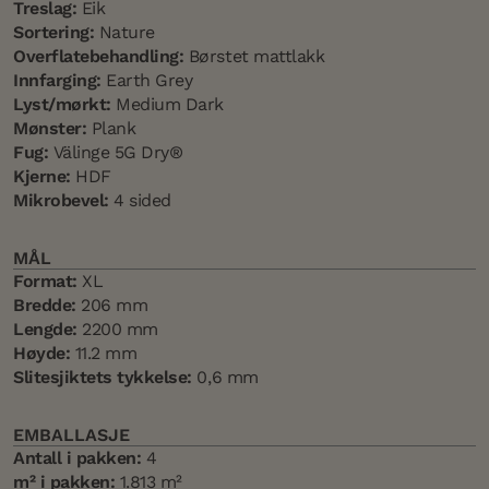
Treslag:
Eik
Sortering:
Nature
Overflatebehandling:
Børstet mattlakk
Innfarging:
Earth Grey
Lyst/mørkt:
Medium Dark
Mønster:
Plank
Fug:
Välinge 5G Dry®
Kjerne:
HDF
Mikrobevel:
4 sided
MÅL
Format:
XL
Bredde:
206 mm
Lengde:
2200 mm
Høyde:
11.2 mm
Slitesjiktets tykkelse:
0,6 mm
EMBALLASJE
Antall i pakken:
4
m² i pakken:
1.813 m²