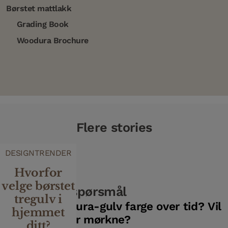
Børstet mattlakk
Grading Book
Woodura Brochure
Flere stories
DESIGNTRENDER
Hvorfor
velge børstet
Ofte stilte spørsmål
tregulv i
Endrer Woodura-gulv farge over tid? Vil
hjemmet
de gulne eller mørkne?
ditt?