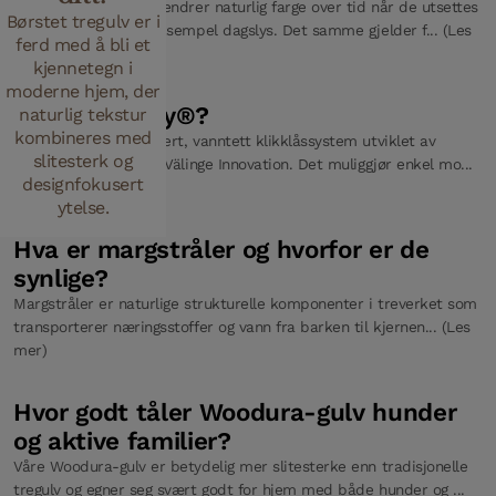
Tregulv og tremøbler endrer naturlig farge over tid når de utsettes
Børstet tregulv er i
for UV-lys, som for eksempel dagslys. Det samme gjelder f... (Les
ferd med å bli et
mer)
kjennetegn i
moderne hjem, der
Hva er 5G Dry®?
naturlig tekstur
kombineres med
5G Dry® er et patentert, vanntett klikklåssystem utviklet av
slitesterk og
Bjelins søsterselskap Välinge Innovation. Det muliggjør enkel mo...
designfokusert
(Les mer)
ytelse.
Hva er margstråler og hvorfor er de
synlige?
Margstråler er naturlige strukturelle komponenter i treverket som
transporterer næringsstoffer og vann fra barken til kjernen... (Les
mer)
Hvor godt tåler Woodura-gulv hunder
og aktive familier?
Våre Woodura-gulv er betydelig mer slitesterke enn tradisjonelle
tregulv og egner seg svært godt for hjem med både hunder og ...