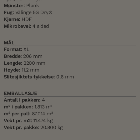
Mønster:
Plank
Fug:
Välinge 5G Dry®
Kjerne:
HDF
Mikrobevel:
4 sided
MÅL
Format:
XL
Bredde:
206 mm
Lengde:
2200 mm
Høyde:
11.2 mm
Slitesjiktets tykkelse:
0,6 mm
EMBALLASJE
Antall i pakken:
4
m² i pakken:
1.813 m²
m² per pall:
87.014 m²
Vekt pr. m2:
11.474 kg
Vekt pr. pakke:
20.800 kg