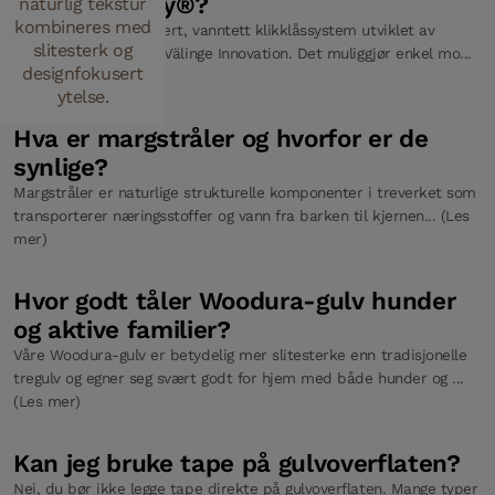
Hva er 5G Dry®?
naturlig tekstur
kombineres med
5G Dry® er et patentert, vanntett klikklåssystem utviklet av
slitesterk og
Bjelins søsterselskap Välinge Innovation. Det muliggjør enkel mo...
designfokusert
(Les mer)
ytelse.
Hva er margstråler og hvorfor er de
synlige?
Margstråler er naturlige strukturelle komponenter i treverket som
transporterer næringsstoffer og vann fra barken til kjernen... (Les
mer)
Hvor godt tåler Woodura-gulv hunder
og aktive familier?
Våre Woodura-gulv er betydelig mer slitesterke enn tradisjonelle
tregulv og egner seg svært godt for hjem med både hunder og ...
(Les mer)
Kan jeg bruke tape på gulvoverflaten?
Nei, du bør ikke legge tape direkte på gulvoverflaten. Mange typer