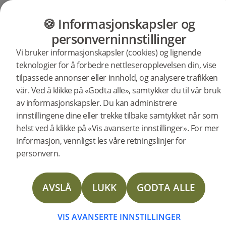
GULV
MØBLER
PRODUKTER
INSP
🍪 Informasjonskapsler og
personverninnstillinger
Vi bruker informasjonskapsler (cookies) og lignende
Produkter
Gulv
Woodura Planks
teknologier for å forbedre nettleseropplevelsen din, vise
Woodura Planks LARVIK 3.0 XL
tilpassede annonser eller innhold, og analysere trafikken
vår. Ved å klikke på «Godta alle», samtykker du til vår bruk
BESKRIVELSE
av informasjonskapsler. Du kan administrere
SPESIFIKASJONER
innstillingene dine eller trekke tilbake samtykket når som
helst ved å klikke på «Vis avanserte innstillinger». For mer
DOKUMENTER
Treslag
Sortering
Overflatebehandling
Vannbestandighet
Eik
Select
Børstet mattlakk
Høy
informasjon, vennligst les våre retningslinjer for
STORIES
Type gulv:
Herdet tregulv
personvern.
Overflatebehandling:
Børstet mattlakk
Innfarging:
Powder White
FAQ
Bredde:
206 mm
AVSLÅ
LUKK
GODTA ALLE
Lengde:
2200 mm
FLERE
Høyde:
11.2 mm
Antall i pakken:
4
VIS AVANSERTE INNSTILLINGER
Flere spesifikasjoner