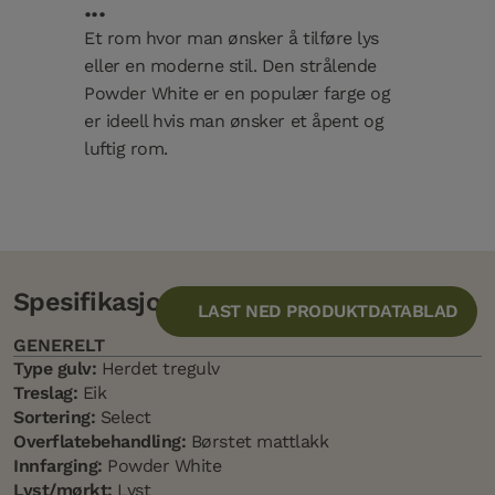
...
Et rom hvor man ønsker å tilføre lys
eller en moderne stil. Den strålende
Powder White er en populær farge og
er ideell hvis man ønsker et åpent og
luftig rom.
Spesifikasjon
LAST NED PRODUKTDATABLAD
GENERELT
Type gulv:
Herdet tregulv
Treslag:
Eik
Sortering:
Select
Overflatebehandling:
Børstet mattlakk
Innfarging:
Powder White
Lyst/mørkt:
Lyst