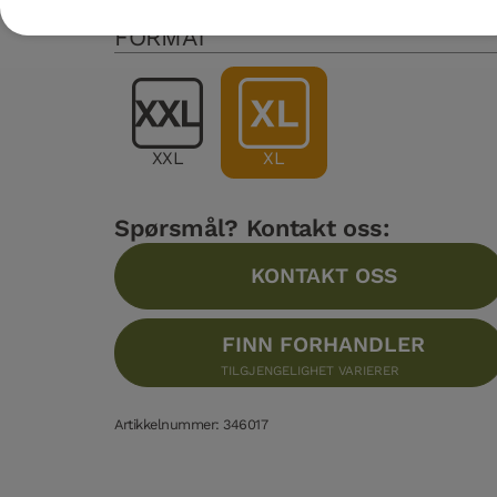
FORMAT
XXL
XL
Spørsmål? Kontakt oss:
KONTAKT OSS
FINN FORHANDLER
TILGJENGELIGHET VARIERER
Artikkelnummer: 346017