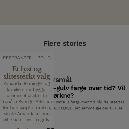
Flere stories
DESIGNTRENDER
REFERANSER
BOLIG
Hvorfor
Et lyst og
velge børstet
slitesterkt valg
Ofte stilte spørsmål
tregulv i
Amanda Jenninger og
Endrer Woodura-gulv farge over tid? Vil
familien har bygget
hjemmet
de gulne eller mørkne?
drømmehuset sitt i
ditt?
Tranås i Sverige. Allerede
Tregulv og tremøbler endrer naturlig farge over tid når de utsettes
Børstet tregulv er i
før hun kjøpte tomten,
for UV-lys, som for eksempel dagslys. Det samme gjelder f... (Les
ferd med å bli et
visste Amanda at hun
mer)
kjennetegn i
ville ha et lyst tregulv.
moderne hjem, der