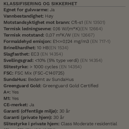
KLASSIFISERING OG SIKKERHET
Egnet for gulvvarme:
Ja
Vannbestandighet:
Høy
Motstandsyktighet mot brann:
Cfl-s1
(EN 13501)
Termisk ledningsevne:
0,16 W/(m*K)
(EN 12664)
Termisk motstand:
0,07 m²K/W
(EN 12667)
Formaldehyd emisjon:
E1<=0,124 mg/m3
(EN 717-1)
Brinellhardhet:
10 HB
(EN 1534)
Slagfasthet:
EC3
(EN 14354)
Svellingsgrad:
<10% (5% type verdi)
(EN 14354)
Slitestyrke:
> 1000 cycles
(EN 14354)
FSC:
FSC Mix (FSC-C140725)
SundaHus:
Bedømt av SundaHus
Greenguard Gold:
Greenguard Gold Certified
A+:
Yes
M1:
Yes
CE-merket:
Ja
Garanti (offentlige miljø):
30 år
Garanti (private hjem):
30 år
Slitestyrke i private hjem:
Class Moderate residential