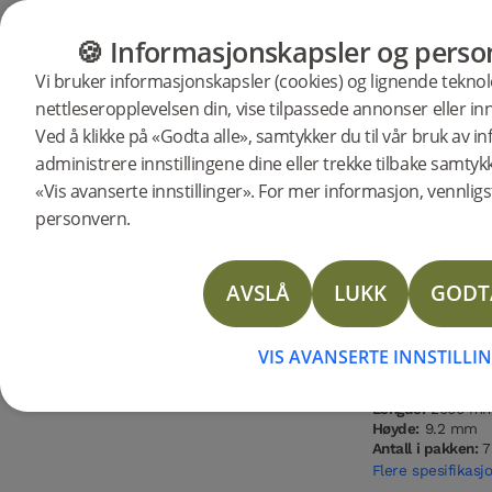
GULV
MØBLER
PRODUKTER
INSP
🍪 Informasjonskapsler og person
Vi bruker informasjonskapsler (cookies) og lignende teknol
nettleseropplevelsen din, vise tilpassede annonser eller inn
Produkter
Gulv
Woodura Planks
Ved å klikke på «Godta alle», samtykker du til vår bruk av 
Woodura Planks KVARNBY 3.0 L 
administrere innstillingene dine eller trekke tilbake samtyk
«Vis avanserte innstillinger». For mer informasjon, vennligst
personvern.
UTGÅENDE
Treslag
Sort
AVSLÅ
LUKK
GODT
Eik
Nat
Type gulv:
Herdet 
Overflatebehandl
VIS AVANSERTE INNSTILLI
Innfarging:
Natura
Bredde:
180 mm
Lengde:
2000 m
Høyde:
9.2 mm
Antall i pakken:
7
Flere spesifikasj