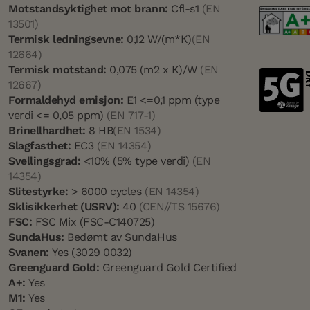
Motstandsyktighet mot brann:
Cfl-s1
(EN
13501)
Termisk ledningsevne:
0,12 W/(m*K)
(EN
12664)
Termisk motstand:
0,075 (m2 x K)/W
(EN
12667)
Formaldehyd emisjon:
E1 <=0,1 ppm (type
verdi <= 0,05 ppm)
(EN 717-1)
Brinellhardhet:
8 HB
(EN 1534)
Slagfasthet:
EC3
(EN 14354)
Svellingsgrad:
<10% (5% type verdi)
(EN
14354)
Slitestyrke:
> 6000 cycles
(EN 14354)
Sklisikkerhet (USRV):
40
(CEN//TS 15676)
FSC:
FSC Mix (FSC-C140725)
SundaHus:
Bedømt av SundaHus
Svanen:
Yes (3029 0032)
Greenguard Gold:
Greenguard Gold Certified
A+:
Yes
M1:
Yes