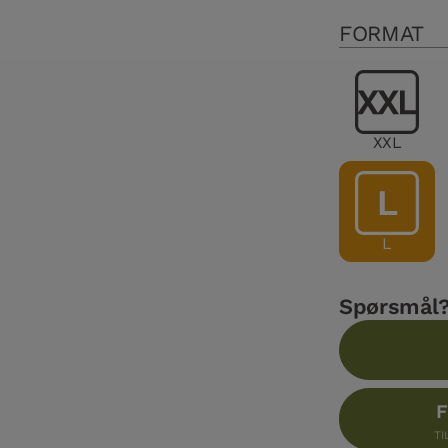
FORMAT
XXL
L
Spørsmål?
F
TI