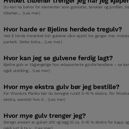
Hvilket tilbehør trenger jeg når jeg kjøpe
Du kan ha behov for elementer som gulvlister, terskler og profiler. Se
tilbehør.... (Les mer)
Hvor harde er Bjelins herdede tregulv?
Ved å herde treverket blir gulvene våre opptil tre ganger mer motst
parkett. Dette bidra... (Les mer)
Hvor kan jeg se gulvene ferdig lagt?
Bjelins gulv er tilgjengelige hos velassorterte gulvforhandlere – se ka
også utstilling... (Les mer)
Hvor mye ekstra gulv bør jeg bestille?
For Woodura Planks bør du beregne rundt 5–10 % ekstra. For Woodu
ekstra, spesielt hvis d... (Les mer)
Hvor mye gulv trenger jeg?
Beregn arealet av gulvet ditt og legg til ca. 5–10 % ekstra for kapp o
også lurt å ta v... (Les mer)