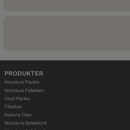
Compositek – den svært vannbestandige kjernen i våre h
PRODUKTER
Woodura Planks
Woodura Fiskeben
Vinyl Planks
Tilbehør
Nadura Tiles
Woodura Spisebord