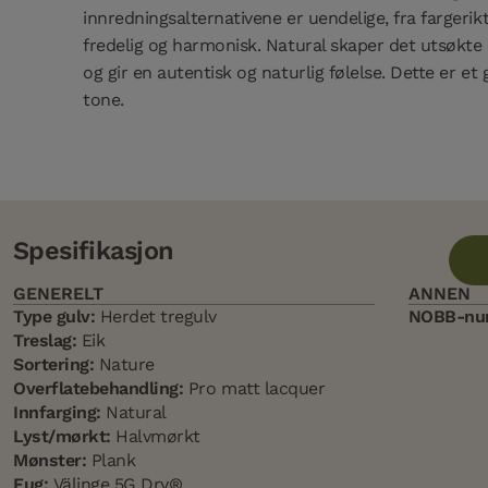
innredningsalternativene er uendelige, fra fargerikt
fredelig og harmonisk. Natural skaper det utsøkt
og gir en autentisk og naturlig følelse. Dette er et
tone.
Spesifikasjon
GENERELT
ANNEN
Type gulv:
Herdet tregulv
NOBB-nu
Treslag:
Eik
Sortering:
Nature
Overflatebehandling:
Pro matt lacquer
Innfarging:
Natural
Lyst/mørkt:
Halvmørkt
Mønster:
Plank
Fug:
Välinge 5G Dry®