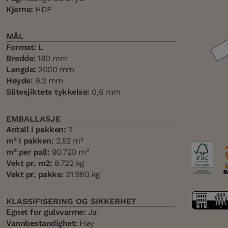
Kjerne:
HDF
MÅL
Format:
L
Bredde:
180 mm
Lengde:
2000 mm
Høyde:
9.2 mm
Slitesjiktets tykkelse:
0,6 mm
EMBALLASJE
Antall i pakken:
7
m² i pakken:
2.52 m²
m² per pall:
90.720 m²
Vekt pr. m2:
8.722 kg
Vekt pr. pakke:
21.980 kg
KLASSIFISERING OG SIKKERHET
Egnet for gulvvarme:
Ja
Vannbestandighet:
Høy