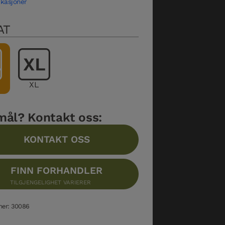
ikasjoner
AT
XL
mål? Kontakt oss:
KONTAKT OSS
FINN FORHANDLER
TILGJENGELIGHET VARIERER
mer: 30086