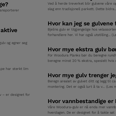
ge?
Ved å herde treverket blir gulvene våre 
slag enn tradisjonell parkett. Dette bidra.
ransporterer
Hvor kan jeg se gulvene f
aktive
Bjelins gulv er tilgjengelige hos velassort
forhandlere her. Vi har også utstilling... (
gulv og egner seg
Hvor mye ekstra gulv bør
For Woodura Planks bør du beregne rundt
beregne minst 20 % ekstra, spesielt hvis d
ape har sterkt lim
Hvor mye gulv trenger je
Beregn arealet av gulvet ditt og legg til 
montering. Det er også lurt å ta v... (Les 
 – er designet for
Hvor vannbestandige er 
Våre Woodura-gulv er nå enda mer vannbe
hverdagen. De er designet for å takle søl 