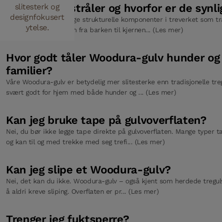
Hva er margstråler og hvorfor er de synli
slitesterk og
designfokusert
Margstråler er naturlige strukturelle komponenter i treverket som t
ytelse.
næringsstoffer og vann fra barken til kjernen... (Les mer)
Hvor godt tåler Woodura-gulv hunder og 
familier?
Våre Woodura-gulv er betydelig mer slitesterke enn tradisjonelle tre
svært godt for hjem med både hunder og ... (Les mer)
Kan jeg bruke tape på gulvoverflaten?
Nei, du bør ikke legge tape direkte på gulvoverflaten. Mange typer t
og kan til og med trekke med seg trefi... (Les mer)
Kan jeg slipe et Woodura-gulv?
Nei, det kan du ikke. Woodura-gulv – også kjent som herdede tregulv
å aldri kreve sliping. Overflaten er pr... (Les mer)
Trenger jeg fuktsperre?