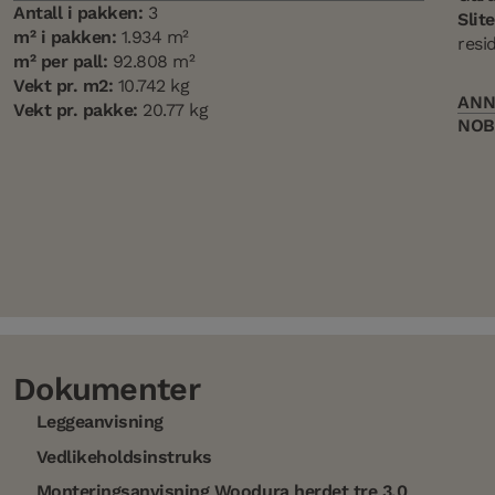
Antall i pakken:
3
Slit
m² i pakken:
1.934 m²
resi
m² per pall:
92.808 m²
Vekt pr. m2:
10.742 kg
AN
Vekt pr. pakke:
20.77 kg
NOB
Dokumenter
Leggeanvisning
Vedlikeholdsinstruks
Monteringsanvisning Woodura herdet tre 3.0