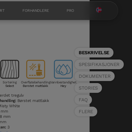
RT
FORHANDLERE
PRO
BESKRIVELSE
SPESIFIKASJONER
DOKUMENTER
Sortering
Overflatebehandling
Vannbestandighet
Select
Børstet mattlakk
Høy
STORIES
rdet tregulv
FAQ
handling:
Børstet mattlakk
isty White
FLERE
1 mm
8 mm
 mm
ken:
3