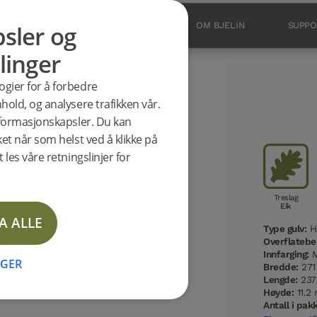
sler og
PRODUKTER
INSPIRASJON
OM BJELIN
SUPPO
linger
ogier for å forbedre
Y 3.0 XXL
hold, og analysere trafikken vår.
informasjonskapsler. Du kan
ket når som helst ved å klikke på
 les våre retningslinjer for
Treslag
Eik
A ALLE
Type gulv:
He
Overflatebe
Innfarging:
M
NGER
Bredde:
27
Lengde:
237
Høyde:
11.2
Antall i pak