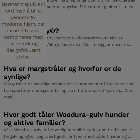
Tregulv og tremøbler endrer naturlig farge over tid når de utsettes
Børstet tregulv er i
for UV-lys, som for eksempel dagslys. Det samme gjelder f... (Les
ferd med å bli et
mer)
kjennetegn i
moderne hjem, der
Hva er 5G Dry®?
naturlig tekstur
kombineres med
5G Dry® er et patentert, vanntett klikklåssystem utviklet av
slitesterk og
Bjelins søsterselskap Välinge Innovation. Det muliggjør enkel mo...
designfokusert
(Les mer)
ytelse.
Hva er margstråler og hvorfor er de
synlige?
Margstråler er naturlige strukturelle komponenter i treverket som
transporterer næringsstoffer og vann fra barken til kjernen... (Les
mer)
Hvor godt tåler Woodura-gulv hunder
og aktive familier?
Våre Woodura-gulv er betydelig mer slitesterke enn tradisjonelle
tregulv og egner seg svært godt for hjem med både hunder og ...