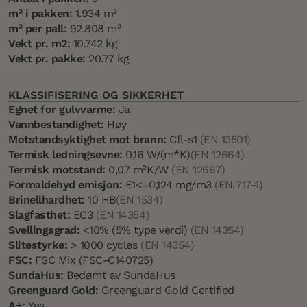
m² i pakken:
1.934 m²
m² per pall:
92.808 m²
Vekt pr. m2:
10.742 kg
Vekt pr. pakke:
20.77 kg
KLASSIFISERING OG SIKKERHET
Egnet for gulvvarme:
Ja
Vannbestandighet:
Høy
Motstandsyktighet mot brann:
Cfl-s1
(EN 13501)
Termisk ledningsevne:
0,16 W/(m*K)
(EN 12664)
Termisk motstand:
0,07 m²K/W
(EN 12667)
Formaldehyd emisjon:
E1<=0,124 mg/m3
(EN 717-1)
Brinellhardhet:
10 HB
(EN 1534)
Slagfasthet:
EC3
(EN 14354)
Svellingsgrad:
<10% (5% type verdi)
(EN 14354)
Slitestyrke:
> 1000 cycles
(EN 14354)
FSC:
FSC Mix (FSC-C140725)
SundaHus:
Bedømt av SundaHus
Greenguard Gold:
Greenguard Gold Certified
A+:
Yes