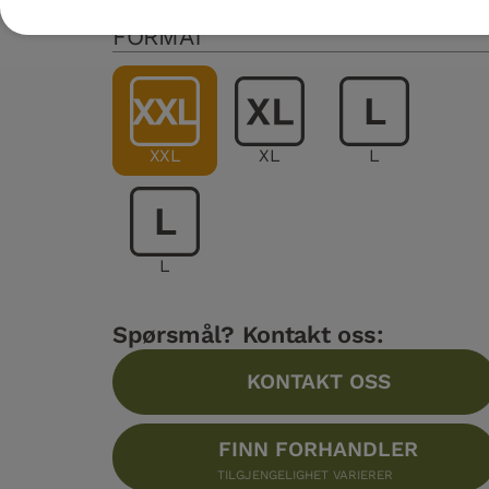
FORMAT
XXL
XL
L
L
Spørsmål? Kontakt oss:
KONTAKT OSS
FINN FORHANDLER
TILGJENGELIGHET VARIERER