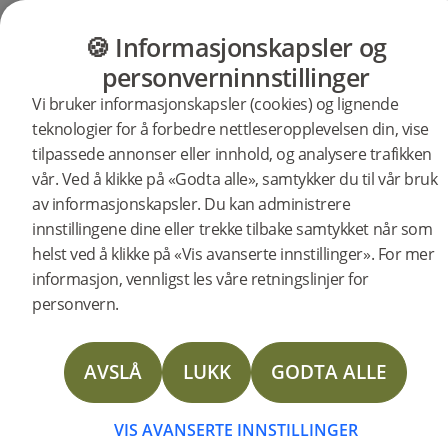
GULV
MØBLER
PRODUKTER
INSP
🍪 Informasjonskapsler og
personverninnstillinger
Vi bruker informasjonskapsler (cookies) og lignende
Produkter
Gulv
Woodura Planks
teknologier for å forbedre nettleseropplevelsen din, vise
Woodura Planks VIARP 3.0 XXL
tilpassede annonser eller innhold, og analysere trafikken
vår. Ved å klikke på «Godta alle», samtykker du til vår bruk
BESKRIVELSE
av informasjonskapsler. Du kan administrere
SPESIFIKASJONER
innstillingene dine eller trekke tilbake samtykket når som
helst ved å klikke på «Vis avanserte innstillinger». For mer
DOKUMENTER
Treslag
Sortering
Overflatebehandling
Vannbestandighet
Eik
Nature
Børstet mattlakk
Høy
informasjon, vennligst les våre retningslinjer for
STORIES
Type gulv:
Herdet tregulv
personvern.
Overflatebehandling:
Børstet mattlakk
Innfarging:
Powder White
FAQ
Bredde:
271 mm
AVSLÅ
LUKK
GODTA ALLE
Lengde:
2378 mm
FLERE
Høyde:
11.2 mm
Antall i pakken:
3
VIS AVANSERTE INNSTILLINGER
Flere spesifikasjoner