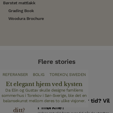
Børstet mattlakk
Grading Book
Woodura Brochure
Flere stories
DESIGNTRENDER
REFERANSER
BOLIG
TOREKOV, SWEDEN
Et elegant hjem ved kysten
Hvorfor
velge børstet
Da Elin og Gustav skulle designe familiens
Ofte stilte spørsmål
sommerhus i Torekov i Sør-Sverige, ble det en
tregulv i
Endrer Woodura-gulv farge over tid? Vil
balansekunst mellom deres to ulike visjoner.
hjemmet
de gulne eller mørkne?
ditt?