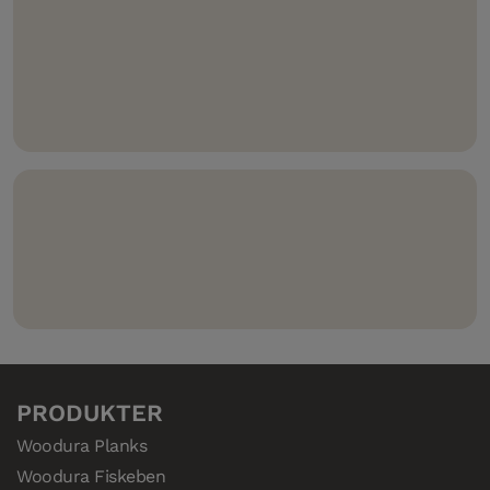
og enkel montering og hindrer lekkasje i skjøtene.
Kompatibelt med 5G Climb – slik at gulvet også kan
pryde veggen.
Compositek – den svært vannbestandige kjernen i
våre herdede tregulv.
PRODUKTER
Woodura Planks
Woodura Fiskeben