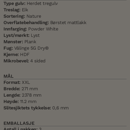
Type gulv:
Herdet tregulv
Treslag:
Eik
Sortering:
Nature
Overflatebehandling:
Børstet mattlakk
Innfarging:
Powder White
Lyst/mørkt:
Lyst
Mønster:
Plank
Fug:
Välinge 5G Dry®
Kjerne:
HDF
Mikrobevel:
4 sided
MÅL
Format:
XXL
Bredde:
271 mm
Lengde:
2378 mm
Høyde:
11.2 mm
Slitesjiktets tykkelse:
0,6 mm
EMBALLASJE
Antall i pakken:
3