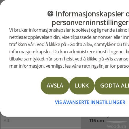
Viser 36 resultat
FILTRERE
GULV
MØBLER
PRODUKTER
INSP
🍪 Informasjonskapsler 
Sorter
personverninnstillinger
etter:
Gulv
Møbler
KATEGORI:
Vi bruker informasjonskapsler (cookies) og lignende teknol
Woodura
Møbler
Woodura Bord
nettleseropplevelsen din, vise tilpassede annonser eller in
Møbler
trafikken vår. Ved å klikke på «Godta alle», samtykker du til
Gulv
Bord
informasjonskapsler. Du kan administrere innstillingene din
Møbler
Woodura Planks
tilbake samtykket når som helst ved å klikke på «Vis avansert
mer informasjon, vennligst les våre retningslinjer for pers
Woodura Fiskeben
Woodura Bord
BORD TIL Å BLI GLAD 
Nadura Tiles
Woodura Sofabord
FOR MODERNE HJEM
AVSLÅ
LUKK
GODTA AL
Vinyl Planks
Woodura Spisebord
Slitesterke, skandinaviske eikebord design
den moderne hverdagen, som forvandl
Tilbehør
Møbelkolleksjoner
VIS AVANSERTE INNSTILLINGER
hverdagsøyeblikk til spesielle minner
Gulvpleie
Verktøy
Harmony
PRODUCT TYPE:
Harmony FRIHUL
Alt
115 cm
Gulvlister
Rengjøring
Solace
Woodura
Woodura