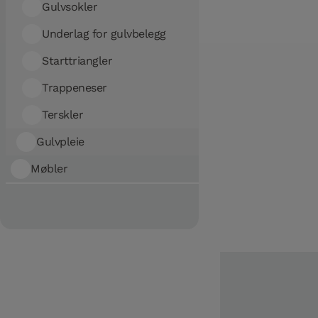
Gulvsokler
Underlag for gulvbelegg
Starttriangler
Trappeneser
Terskler
Gulvpleie
Møbler
Rengjøring
Woodura Bord
Olje og voks
Møbelkolleksjoner
Lakk
Woodura Sofabord
Woodura Spisebord
Harmony
Solace