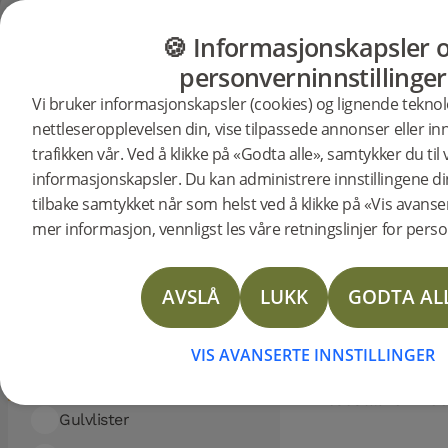
Viser 5 resultat
FILTRERE
GULV
MØBLER
PRODUKTER
INSP
🍪 Informasjonskapsler 
Sorter
personverninnstillinger
etter:
KATEGORI:
Gulv
Møbler
Vi bruker informasjonskapsler (cookies) og lignende teknol
Verktøy
Gulv
Tilbehør
Verktøy
nettleseropplevelsen din, vise tilpassede annonser eller in
Tilbehør
trafikken vår. Ved å klikke på «Godta alle», samtykker du til
Gulv
informasjonskapsler. Du kan administrere innstillingene din
Woodura Planks
VERKTØY FOR
tilbake samtykket når som helst ved å klikke på «Vis avansert
GULVLEGGING
mer informasjon, vennligst les våre retningslinjer for pers
Woodura Fiskeben
Oppdag vårt utvalg av verktøy som gj
Nadura Tiles
gulvleggingen rask og enkel. Vi har det
AVSLÅ
LUKK
GODTA AL
Vinyl Planks
trenger for å oppnå profesjonelle resulta
Tilbehør
VIS AVANSERTE INNSTILLINGER
Verktøy
Fresestål for Wo
Gulvlister