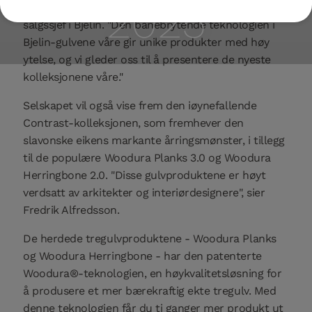
2025
forhandlere på BAU", sier Fredrik Alfredsson, global
salgssjef i Bjelin. "Den banebrytende teknologien i
Bjelin-gulvene våre gir unike produkter med høy
ytelse, og vi gleder oss til å presentere de nyeste
kolleksjonene våre."
Selskapet vil også vise frem den iøynefallende
Contrast-kolleksjonen, som fremhever den
slavonske eikens markante årringsmønster, i tillegg
til de populære Woodura Planks 3.0 og Woodura
Herringbone 2.0. "Disse gulvproduktene er høyt
verdsatt av arkitekter og interiørdesignere", sier
Fredrik Alfredsson.
De herdede tregulvproduktene - Woodura Planks
og Woodura Herringbone - har den patenterte
Woodura®-teknologien, en høykvalitetsløsning for
å produsere et mer bærekraftig ekte tregulv. Med
denne teknologien får du ti ganger mer produkt ut