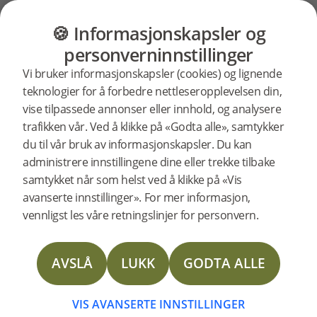
GULV
MØBLER
PRODUKTER
INSP
🍪 Informasjonskapsler og
Bjelin
Startside
Nyheter
personverninnstillinger
2024-11-26 | PRESSRELEASE
Vi bruker informasjonskapsler (cookies) og lignende
lanserer
Bjelin forbereder seg til BAU-messen i München,
teknologier for å forbedre nettleseropplevelsen din,
som finner sted 13.-17. januar 2025. Selskapet vil vise
vise tilpassede annonser eller innhold, og analysere
frem sine nyeste gulvprodukter sammen med sine
trafikken vår. Ved å klikke på «Godta alle», samtykker
nye
etablerte kolleksjoner med innovativ teknologi.
du til vår bruk av informasjonskapsler. Du kan
administrere innstillingene dine eller trekke tilbake
Med sitt fokus på arkitektur, materialer og
produkter
samtykket når som helst ved å klikke på «Vis
systemer er BAU den ideelle plattformen for Bjelin.
avanserte innstillinger». For mer informasjon,
På messen vil selskapet vise frem sin nyeste
vennligst les våre retningslinjer for personvern.
lansering, den moderne Woodura Herringbone 2.0,
på
som har større staver og en svært slitesterk
overflate, sammen med en spennende
AVSLÅ
LUKK
GODTA ALLE
BAU
produktnyhet.
VIS AVANSERTE INNSTILLINGER
"Vi ser frem til å komme i kontakt med kunder og