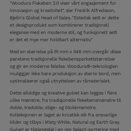
"Woodura Fiskeben 2.0 viser vårt engasjement for
innovasjon og kreativitet", sier Fredrik Alfredsson,
Bjelin's Global Head of Sales. "Estetisk sett er dette
et designprodukt som kombinerer tradisjonell
eleganse med en moderne stil, og funksjonelt sett
er det et mye mer holdbart alternativ."
Med en størrelse på 91 mm x 546 mm overgår disse
panelene tradisjonelle fiskebensparkettstørrelser
og gir en moderne følelse. Woodura®-teknologien
muliggjør ikke bare produksjon av større bord, men
optimaliserer også utnyttelsen av råmaterialet.
Dette allsidige og kreative gulvet kan legges i flere
ulike mønstre, fra tradisjonelle fiskebensmønstre til
doble, tredoble, stige- og blokkmønstre.
Kolleksjonen er laget av kroatisk eik fra ansvarlige
kilder og tilbys i Misty White, Natural og Earth Grey.
Gulvet er tilgjengelig i en ren Select-sortering med