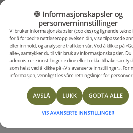
GULV
MØBLER
PRODUKTER
INSP
🍪 Informasjonskapsler og
Bjelin
Startside
Nyheter
personverninnstillinger
2024-08-26 | PRESSRELEASE
Vi bruker informasjonskapsler (cookies) og lignende teknol
lanserer
Bjelin introduserer et slitesterkt fiskebensgulv med
for å forbedre nettleseropplevelsen din, vise tilpassede a
patentert teknologi, som gir en moderne versjon av
eller innhold, og analysere trafikken vår. Ved å klikke på «G
en tidløs klassiker. Woodura Fiskeben 2.0 er herdet
alle», samtykker du til vår bruk av informasjonskapsler. Du
innovativt
og har større bord som gir tre ganger så høy styrke
administrere innstillingene dine eller trekke tilbake samtyk
som tradisjonelle tregulv, og er enkelt å legge med
som helst ved å klikke på «Vis avanserte innstillinger». For
fiskebensg
klikkteknologi.
informasjon, vennligst les våre retningslinjer for personver
Bjelins herdede fiskebensgulv i tre har Woodura®-
teknologi for forbedret slagfasthet og den
AVSLÅ
LUKK
GODTA ALLE
overlegne 5G®-gulvlåsløsningen for enkel
montering. Dette produktet er tidligere testet i
VIS AVANSERTE INNSTILLINGER
Skandinavia, og suksessen har ført til en
internasjonal lansering.