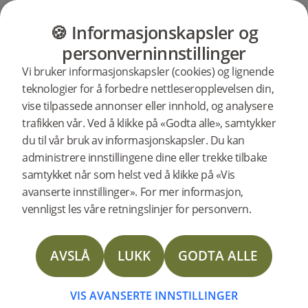
kolleksjon
Contrast-
Woodura
Miljø og
børstet
første
kolleksjon
bærekraft
av herdet
Fiskeben
tregulv i
showroom
GULV
MØBLER
PRODUKTER
INSP
🍪 Informasjonskapsler og
hjemmet
3.0
tre
i Norge
ditt?
personverninnstillinger
Vi bruker informasjonskapsler (cookies) og lignende
Wo
Bje
Ny
Ny
Hv
Co
Mil
teknologier for å forbedre nettleseropplevelsen din,
vise tilpassede annonser eller innhold, og analysere
trafikken vår. Ved å klikke på «Godta alle», samtykker
Mø
åp
Wo
kol
ve
kol
og
du til vår bruk av informasjonskapsler. Du kan
administrere innstillingene dine eller trekke tilbake
sit
Fi
av
bø
bæ
samtykket når som helst ved å klikke på «Vis
avanserte innstillinger». For mer informasjon,
EN
EN
NY
NY
vennligst les våre retningslinjer for personvern.
før
3.0
he
tre
OVERF
KOLLE
SAMM
SAMM
SOM
AVSLÅ
LUKK
GODTA ALLE
TAR
INNOV
VEKKE
sh
tre
i
VI
VÅRE
OPPME
WOOD
NESTE
NESTE
VIS AVANSERTE INNSTILLINGER
FISKE
STEG
GENER