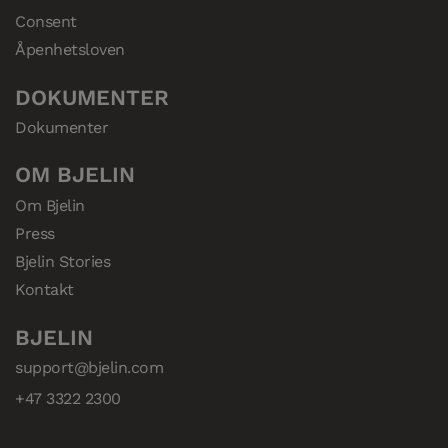
etterspørsel etter
i en dynamisk
spesialistkanaler.
en av de største
Consent
slitesterke og
gulvbransje.
distributørene av
ressurseffektive
Åpenhetsloven
tregulv i Sørøst-
gulvløsninger.
Europa.
DOKUMENTER
Dokumenter
OM BJELIN
Om Bjelin
Press
Bjelin Stories
Kontakt
BJELIN
support@bjelin.com
+47 3322 2300