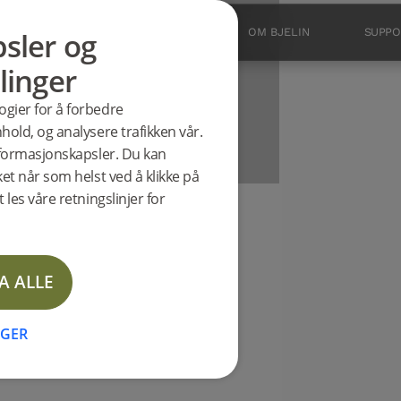
sler og
PRODUKTER
INSPIRASJON
OM BJELIN
SUPPO
art
linger
arkett
ogier for å forbedre
hold, og analysere trafikken vår.
informasjonskapsler. Du kan
ket når som helst ved å klikke på
 les våre retningslinjer for
A ALLE
NGER