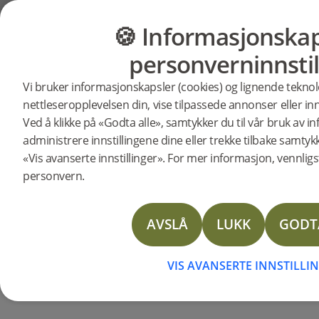
🍪 Informasjonskap
GULV
MØBLER
Klikkb
personverninnstil
fiskebensp
Vi bruker informasjonskapsler (cookies) og lignende teknol
nettleseropplevelsen din, vise tilpassede annonser eller inn
Ved å klikke på «Godta alle», samtykker du til vår bruk av 
administrere innstillingene dine eller trekke tilbake samtyk
«Vis avanserte innstillinger». For mer informasjon, vennligst
personvern.
AVSLÅ
LUKK
GODT
VIS AVANSERTE INNSTILLI