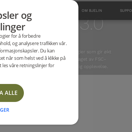
sler og
PRODUKTER
INSPIRASJON
OM BJELIN
SUPPO
Fiskeben 3.0
linger
ogier for å forbedre
hold, og analysere trafikken vår.
o Mattlakk
informasjonskapsler. Du kan
v er utstyrt med patenterte teknologier som gir økt
ket når som helst ved å klikke på
. Disse herdede fiskebensgulvene er laget av FSC-
 les våre retningslinjer for
 som gir en langvarig og mer bærekraftig opplevelse.
A ALLE
NGER