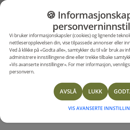
Brukerstøtte
Produktstøtte
Woodura Fiskeben 3.0
🍪 Informasjonskap
GULV
MØBLER
Woodura 
personverninnstil
Sikkerhetsdatablad
Vi bruker informasjonskapsler (cookies) og lignende teknol
Sikkerhetsdatablad
nettleseropplevelsen din, vise tilpassede annonser eller inn
Pr
Ved å klikke på «Godta alle», samtykker du til vår bruk av 
Våre innovative Woodura Fiskeben 2.0-gul
administrere innstillingene dine eller trekke tilbake samtyk
slitestyrke og motstandskraft mot slag
«Vis avanserte innstillinger». For mer informasjon, vennligst
sertifisert eik fra ansvarlige kilder, noe
personvern.
Vedlikeholdsinstruks
Leggeanvisning Woodura fiskebensgulv 2.0 & 3.0
AVSLÅ
LUKK
GODT
WOODURA FISKEBEN 3.0 BROSJYRE
VIS AVANSERTE INNSTILLI
Woodura Brochure
TDS Woodura Herringbone 3.0
Installation instructions with border