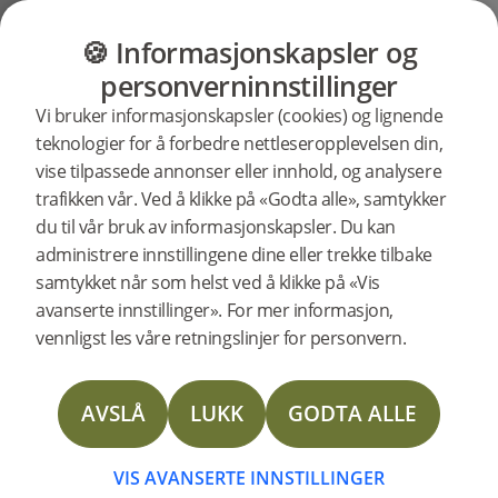
GULV
MØBLER
PRODUKTER
INSP
🍪 Informasjonskapsler og
Brukerstøtte
Produktstøtte
Woodura Fiskeben 2.0
personverninnstillinger
Søkestøtte
Vi bruker informasjonskapsler (cookies) og lignende
etter
teknologier for å forbedre nettleseropplevelsen din,
spesifikke
vise tilpassede annonser eller innhold, og analysere
produkter
Woodura Fiskeben ERVALLA 2.0
trafikken vår. Ved å klikke på «Godta alle», samtykker
støtte
348203
Woodura Fiskeben ERVALLA 2.0
du til vår bruk av informasjonskapsler. Du kan
UTGÅENDE
administrere innstillingene dine eller trekke tilbake
samtykket når som helst ved å klikke på «Vis
Leggeanvisning
avanserte innstillinger». For mer informasjon,
vennligst les våre retningslinjer for personvern.
Installation instructions with border
AVSLÅ
LUKK
GODTA ALLE
Vedlikeholdsinstruks
TDS Woodura Herringbone 2.0 & 3.0
VIS AVANSERTE INNSTILLINGER