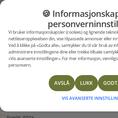
Brukerstøtte
Produktstøtte
Trappeneser
🍪 Informasjonskap
GULV
MØBLER
personverninnstil
Søkestøtte etter spesifikke produk
Trappenese Åpen trapp Pow
Vi bruker informasjonskapsler (cookies) og lignende teknol
238072
Trappenese Åpen trapp Powder White eik
nettleseropplevelsen din, vise tilpassede annonser eller inn
Installation instructions Stair nosing for Open Staircase
Ved å klikke på «Godta alle», samtykker du til vår bruk av 
Installation instructions Stair nosing for Closed Staircas
administrere innstillingene dine eller trekke tilbake samtyk
DOP Stair nose
«Vis avanserte innstillinger». For mer informasjon, vennligst
personvern.
Technical Data Sheet Stair Nosing
Technical Data Sheet Stair Nosing Solid Oak
AVSLÅ
LUKK
GODT
Trappenese Åpen trapp Pow
VIS AVANSERTE INNSTILLI
Artikkelnummer: 238072
Powder White