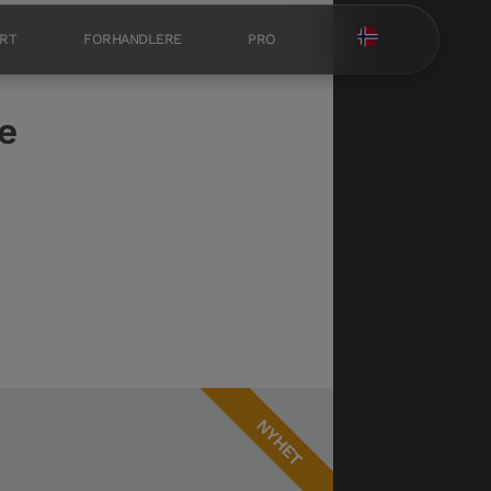
RT
FORHANDLERE
PRO
e
NYHET