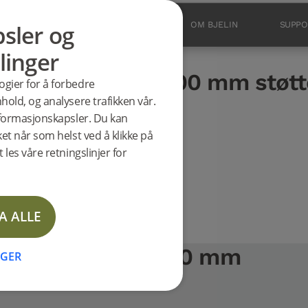
sler og
PRODUKTER
INSPIRASJON
OM BJELIN
SUPPO
linger
ter
der White eik 1400 mm støtt
ogier for å forbedre
 1400 mm
NYHET
hold, og analysere trafikken vår.
informasjonskapsler. Du kan
e
ket når som helst ved å klikke på
 les våre retningslinjer for
A ALLE
der White eik 1400 mm
NGER