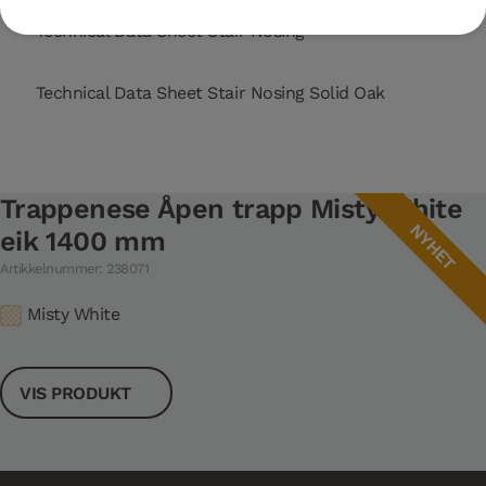
Technical Data Sheet Stair Nosing
Technical Data Sheet Stair Nosing Solid Oak
Trappenese Åpen trapp Misty White
NYHET
eik 1400 mm
Artikkelnummer: 238071
Misty White
VIS PRODUKT