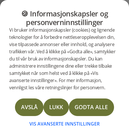
GULV
MØBLER
PRODUKTER
INSP
🍪 Informasjonskapsler og
Brukerstøtte
Produktstøtte
Trappeneser
personverninnstillinger
Søkestøtte
Vi bruker informasjonskapsler (cookies) og lignende
etter
teknologier for å forbedre nettleseropplevelsen din,
spesifikke
vise tilpassede annonser eller innhold, og analysere
produkter
Trappenese Åpen trapp Misty
trafikken vår. Ved å klikke på «Godta alle», samtykker
White eik 1400 mm støtte
238071
Trappenese Åpen trapp Misty White eik 1400 mm
du til vår bruk av informasjonskapsler. Du kan
administrere innstillingene dine eller trekke tilbake
samtykket når som helst ved å klikke på «Vis
Installation instructions Stair nosing for Open
avanserte innstillinger». For mer informasjon,
Staircase
vennligst les våre retningslinjer for personvern.
Installation instructions Stair nosing for Closed
Staircase
AVSLÅ
LUKK
GODTA ALLE
DOP Stair nose
VIS AVANSERTE INNSTILLINGER