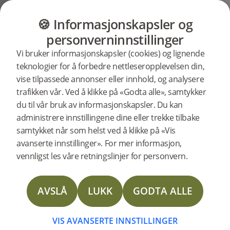
GULV
MØBLER
PRODUKTER
INSP
🍪 Informasjonskapsler og
Brukerstøtte
Produktstøtte
Trappeneser
personverninnstillinger
Søkestøtte
Vi bruker informasjonskapsler (cookies) og lignende
etter
teknologier for å forbedre nettleseropplevelsen din,
spesifikke
vise tilpassede annonser eller innhold, og analysere
produkter
Trappenese lukket trapp Misty
trafikken vår. Ved å klikke på «Godta alle», samtykker
White eik 1000 mm støtte
238031
Trappenese lukket trapp Misty White eik 1000 mm
du til vår bruk av informasjonskapsler. Du kan
administrere innstillingene dine eller trekke tilbake
samtykket når som helst ved å klikke på «Vis
Installation instructions Stair nosing for Open
avanserte innstillinger». For mer informasjon,
Staircase
vennligst les våre retningslinjer for personvern.
Installation instructions Stair nosing for Closed
Staircase
AVSLÅ
LUKK
GODTA ALLE
DOP Stair nose
VIS AVANSERTE INNSTILLINGER