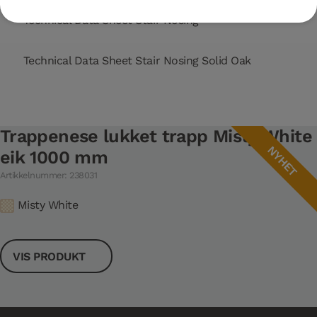
Technical Data Sheet Stair Nosing
Technical Data Sheet Stair Nosing Solid Oak
Trappenese lukket trapp Misty White
NYHET
eik 1000 mm
Artikkelnummer: 238031
Misty White
VIS PRODUKT