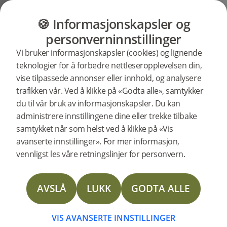
GULV
MØBLER
PRODUKTER
INSP
🍪 Informasjonskapsler og
Brukerstøtte
Produktstøtte
Terskler
personverninnstillinger
Søkestøtte
Vi bruker informasjonskapsler (cookies) og lignende
etter
teknologier for å forbedre nettleseropplevelsen din,
spesifikke
vise tilpassede annonser eller innhold, og analysere
produkter
Falset Terskel Terra Brown Eik 93 x
trafikken vår. Ved å klikke på «Godta alle», samtykker
930 mm støtte
238201
Falset Terskel Terra Brown Eik 93 x 930 mm
du til vår bruk av informasjonskapsler. Du kan
administrere innstillingene dine eller trekke tilbake
samtykket når som helst ved å klikke på «Vis
Technical Data Sheet Thresholds
avanserte innstillinger». For mer informasjon,
vennligst les våre retningslinjer for personvern.
Technical Data Sheet Threshold Solid Oak
AVSLÅ
LUKK
GODTA ALLE
Falset Terskel Terra Brown Eik 93 x
VIS AVANSERTE INNSTILLINGER