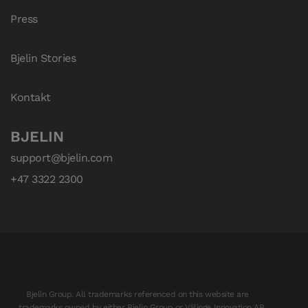
Press
Bjelin Stories
Kontakt
BJELIN
support@bjelin.com
+47 3322 2300
Bjelin Group. All trademarks referenced on this website are
trademarks owned by either Bjelin Group or Välinge Innovation AB.