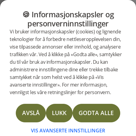
GULV
MØBLER
PRODUKTER
INSP
🍪 Informasjonskapsler og
Brukerstøtte
Produktstøtte
Terskler
personverninnstillinger
Søkestøtte
Vi bruker informasjonskapsler (cookies) og lignende
etter
teknologier for å forbedre nettleseropplevelsen din,
spesifikke
vise tilpassede annonser eller innhold, og analysere
produkter
Terskel Earth Grey Eik 93 x 830 mm
trafikken vår. Ved å klikke på «Godta alle», samtykker
støtte
238184
Terskel Earth Grey Eik 93 x 830 mm
du til vår bruk av informasjonskapsler. Du kan
NYHET
administrere innstillingene dine eller trekke tilbake
samtykket når som helst ved å klikke på «Vis
Technical Data Sheet Thresholds
avanserte innstillinger». For mer informasjon,
vennligst les våre retningslinjer for personvern.
Technical Data Sheet Threshold Solid Oak
AVSLÅ
LUKK
GODTA ALLE
Terskel Earth Grey Eik 93 x 830 mm
VIS AVANSERTE INNSTILLINGER
Artikkelnummer: 238184