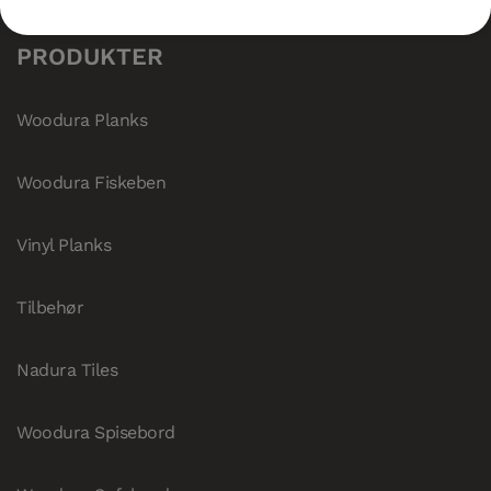
PRODUKTER
Woodura Planks
Woodura Fiskeben
Vinyl Planks
Tilbehør
Nadura Tiles
Woodura Spisebord