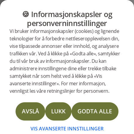
GULV
MØBLER
PRODUKTER
INSP
🍪 Informasjonskapsler og
Brukerstøtte
Produktstøtte
personverninnstillinger
Søkestøtte
Vi bruker informasjonskapsler (cookies) og lignende
etter
teknologier for å forbedre nettleseropplevelsen din,
spesifikke
vise tilpassede annonser eller innhold, og analysere
produkter
Vinyl Planks Denali MILTON støtte
trafikken vår. Ved å klikke på «Godta alle», samtykker
280004
Vinyl Planks Denali MILTON
du til vår bruk av informasjonskapsler. Du kan
administrere innstillingene dine eller trekke tilbake
Vinyl Planks Denali MILTON
samtykket når som helst ved å klikke på «Vis
Artikkelnummer: 280004
avanserte innstillinger». For mer informasjon,
vennligst les våre retningslinjer for personvern.
Plank
Weathered grey
AVSLÅ
LUKK
GODTA ALLE
VIS PRODUKT
VIS AVANSERTE INNSTILLINGER