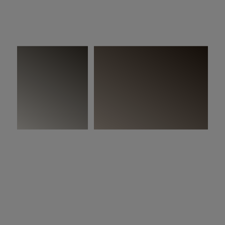
På bildet:
Woodura Planks HÖJA 3.0 XXL