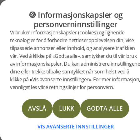
GULV
MØBLER
PRODUKTER
INSP
🍪 Informasjonskapsler og
BJELIN STORIES
personverninnstillinger
Et
Vi bruker informasjonskapsler (cookies) og lignende
teknologier for å forbedre nettleseropplevelsen din, vise
tilpassede annonser eller innhold, og analysere trafikken
stilfullt
vår. Ved å klikke på «Godta alle», samtykker du til vår bruk
av informasjonskapsler. Du kan administrere innstillingen
dine eller trekke tilbake samtykket når som helst ved å
og
klikke på «Vis avanserte innstillinger». For mer informasjon
vennligst les våre retningslinjer for personvern.
funksjone
AVSLÅ
LUKK
GODTA ALLE
hjem
VIS AVANSERTE INNSTILLINGER