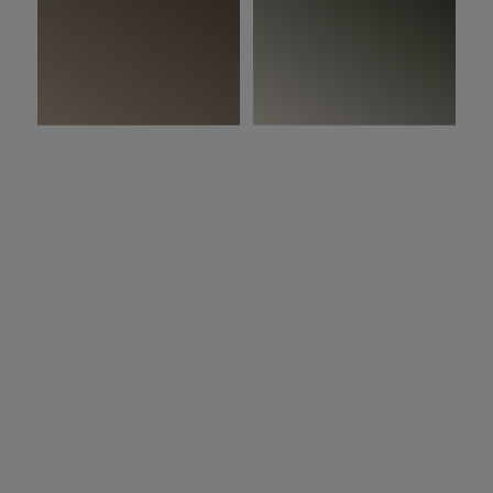
På bildet:
Woodura Planks HÖJA 3.0 XXL