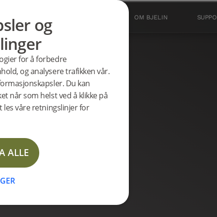
sler og
PRODUKTER
INSPIRASJON
OM BJELIN
SUPPO
linger
ogier for å forbedre
hold, og analysere trafikken vår.
informasjonskapsler. Du kan
ket når som helst ved å klikke på
 les våre retningslinjer for
A ALLE
NGER