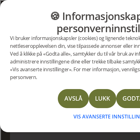
🍪 Informasjonskap
GULV
MØBLER
personverninnstil
Bjelin Stories
Vi bruker informasjonskapsler (cookies) og lignende teknol
nettleseropplevelsen din, vise tilpassede annonser eller inn
Ved å klikke på «Godta alle», samtykker du til vår bruk av 
administrere innstillingene dine eller trekke tilbake samtyk
«Vis avanserte innstillinger». For mer informasjon, vennligst
personvern.
AVSLÅ
LUKK
GODT
VIS AVANSERTE INNSTILLI