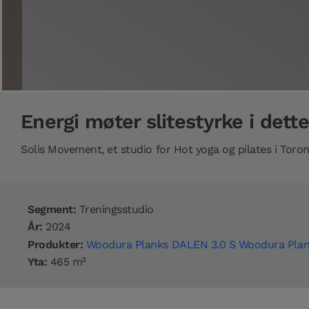
Energi møter slitestyrke i dett
Solis Movement, et studio for Hot yoga og pilates i Toro
Segment:
Treningsstudio
År:
2024
Produkter:
Woodura Planks DALEN 3.0 S
Woodura Plan
Yta:
465 m²