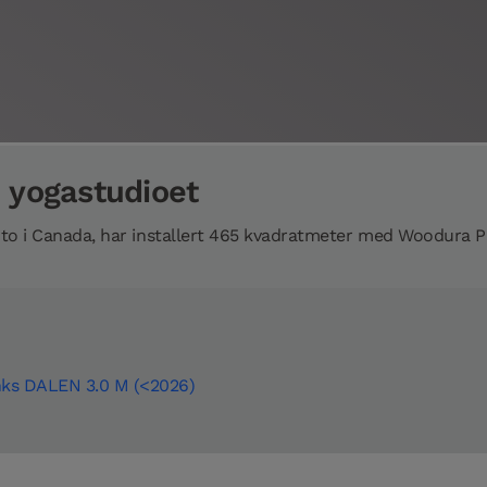
e yogastudioet
nto i Canada, har installert 465 kvadratmeter med Woodura Pl
ks DALEN 3.0 M (<2026)