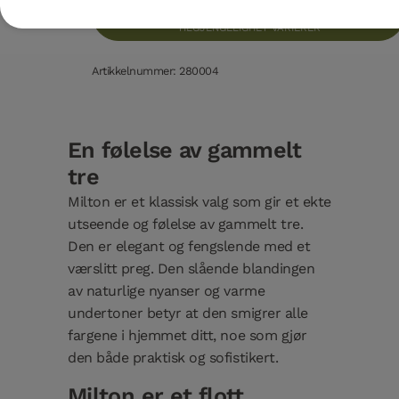
FINN FORHANDLER
TILGJENGELIGHET VARIERER
Artikkelnummer: 280004
En følelse av gammelt
tre
Milton er et klassisk valg som gir et ekte
utseende og følelse av gammelt tre.
Den er elegant og fengslende med et
værslitt preg. Den slående blandingen
av naturlige nyanser og varme
undertoner betyr at den smigrer alle
fargene i hjemmet ditt, noe som gjør
den både praktisk og sofistikert.
Milton er et flott