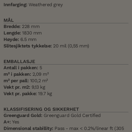
Innfarging:
Weathered grey
MÅL
Bredde:
228 mm
Lengde:
1830 mm
Høyde:
6.5 mm
Slitesjiktets tykkelse:
20 mil (0,55 mm)
EMBALLASJE
Antall i pakken:
5
m² i pakken:
2,09 m²
m² per pall:
100,2 m²
Vekt pr. m2:
9,13 kg
Vekt pr. pakke:
19.7 kg
KLASSIFISERING OG SIKKERHET
Greenguard Gold:
Greenguard Gold Certified
A+:
Yes
Dimensional stabillity:
Pass - max < 0.2%/linear ft (305