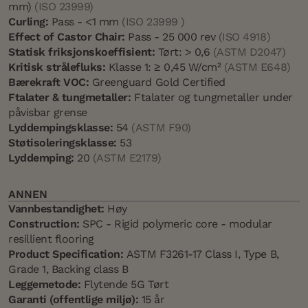
mm)
(ISO 23999)
Curling:
Pass - <1 mm
(ISO 23999 )
Effect of Castor Chair:
Pass - 25 000 rev
(ISO 4918)
Statisk friksjonskoeffisient:
Tørt: > 0,6
(ASTM D2047)
Kritisk strålefluks:
Klasse 1: ≥ 0,45 W/cm²
(ASTM E648)
Bærekraft VOC:
Greenguard Gold Certified
Ftalater & tungmetaller:
Ftalater og tungmetaller under
påvisbar grense
Lyddempingsklasse:
54
(ASTM F90)
Støtisoleringsklasse:
53
Lyddemping:
20
(ASTM E2179)
ANNEN
Vannbestandighet:
Høy
Construction:
SPC - Rigid polymeric core - modular
resillient flooring
Product Specification:
ASTM F3261-17 Class I, Type B,
Grade 1, Backing class B
Leggemetode:
Flytende 5G Tørt
Garanti (offentlige miljø):
15 år