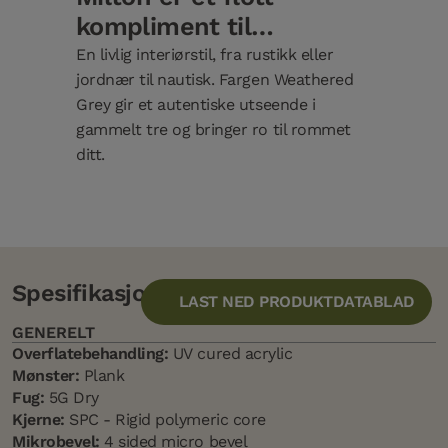
kompliment til…
En livlig interiørstil, fra rustikk eller
jordnær til nautisk. Fargen Weathered
Grey gir et autentiske utseende i
gammelt tre og bringer ro til rommet
ditt.
Spesifikasjon
LAST NED PRODUKTDATABLAD
GENERELT
Overflatebehandling:
UV cured acrylic
Mønster:
Plank
Fug:
5G Dry
Kjerne:
SPC - Rigid polymeric core
Mikrobevel:
4 sided micro bevel