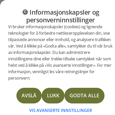
GULV
MØBLER
PRODUKTER
INSP
🍪 Informasjonskapsler og
personverninnstillinger
Vi bruker informasjonskapsler (cookies) og lignende
Produkter
Gulv
Vinyl Planks
teknologier for å forbedre nettleseropplevelsen din, vise
Vinyl Planks Denali MILTON
tilpassede annonser eller innhold, og analysere trafikken
vår. Ved å klikke på «Godta alle», samtykker du til vår bruk
BESKRIVELSE
av informasjonskapsler. Du kan administrere
Bredde:
228 mm
SPESIFIKASJONER
Lengde:
1830 mm
innstillingene dine eller trekke tilbake samtykket når som
Høyde:
6.5 mm
helst ved å klikke på «Vis avanserte innstillinger». For mer
DOKUMENTER
Antall i pakken:
5
informasjon, vennligst les våre retningslinjer for
Innfarging:
Weathered grey
FAQ
Flere spesifikasjoner
personvern.
FLERE
Spørsmål? Kontakt oss:
AVSLÅ
LUKK
GODTA ALLE
KONTAKT OSS
VIS AVANSERTE INNSTILLINGER