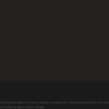
d by either Bjelin Group or Välinge Innovation AB. Nothing contained on this webs
t license by Bjelin and/or Välinge.