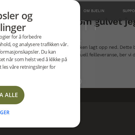
sler og
PRODUKTER
INSPIRASJON
OM BJELIN
SUPPO
e planken i
ken ser ikke ut som gulvet jeg
linger
er ikke ut
ogier for å forbedre
hold, og analysere trafikken vår.
d Woodura-gulv, er den øverste planken lagt opp ned. Dette b
informasjonskapsler. Du kan
ter oss for å melde fra om en eventuell feilleveranse, ber vi
lvet jeg
ket når som helst ved å klikke på
ilt.
 les våre retningslinjer for
ervice for mer informasjon.
– hvorfor?
A ALLE
NGER