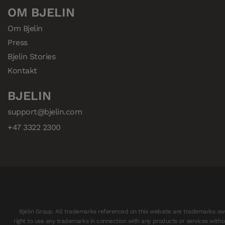
OM BJELIN
Om Bjelin
Press
Bjelin Stories
Kontakt
BJELIN
support@bjelin.com
+47 3322 2300
Bjelin Group. All trademarks referenced on this website are trademarks owne
right to use any trademarks in connection with any products or services withou