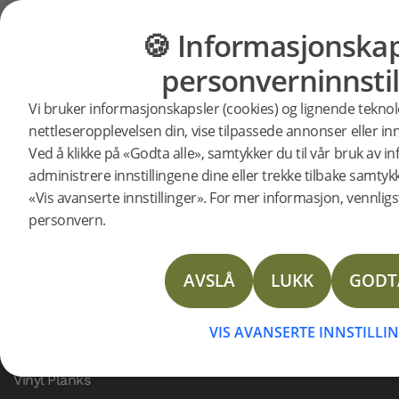
Ofte stilte spørsmål
Returer og klager
🍪 Informasjonskap
GULV
MØBLER
Den øverst
Den øverste planken i pak
personverninnstil
hvorfor?
pakken s
Vi bruker informasjonskapsler (cookies) og lignende teknol
nettleseropplevelsen din, vise tilpassede annonser eller inn
For å beskytte overflaten på plankene i pakkene me
Ved å klikke på «Godta alle», samtykker du til vår bruk av 
planken som er synlig øverst i pakken. Før du kontak
som gu
administrere innstillingene dine eller trekke tilbake samtyk
med artikkelnummeret og produktnavnet du har best
«Vis avanserte innstillinger». For mer informasjon, vennligst
personvern.
Hvis noe ikke stemmer, vennligst kontakt vår kundes
bestilte 
AVSLÅ
LUKK
GODT
PRODUKTER
Woodura Planks
VIS AVANSERTE INNSTILLI
Woodura Fiskeben
Vinyl Planks