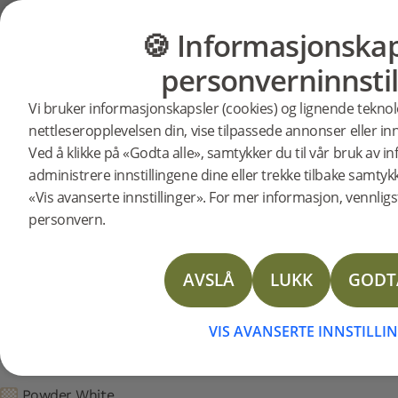
Brukerstøtte
Produktstøtte
Gulvlister
🍪 Informasjonskap
GULV
MØBLER
personverninnstil
Søkestøtte etter spesifikke produk
T-list Powder White eik 240
Vi bruker informasjonskapsler (cookies) og lignende teknol
20676
T-list Powder White eik 2400 mm Børstet l
nettleseropplevelsen din, vise tilpassede annonser eller inn
Technical Data Sheet T-mould
Ved å klikke på «Godta alle», samtykker du til vår bruk av 
Technical Data Sheet Reducer
administrere innstillingene dine eller trekke tilbake samtyk
Technical Data Sheet Moulding Solid oak
«Vis avanserte innstillinger». For mer informasjon, vennligst
personvern.
Technical Data Sheet Reducer Veneer
Technical Data Sheet T-Mould Veneer
AVSLÅ
LUKK
GODT
T-list Powder White eik 240
VIS AVANSERTE INNSTILLI
Artikkelnummer: 20676
Powder White