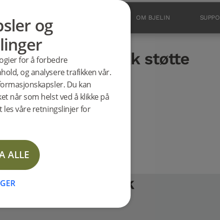
sler og
PRODUKTER
INSPIRASJON
OM BJELIN
SUPPO
linger
ter
0 mm Børstet lakk støtte
ogier for å forbedre
akk
NYHET
hold, og analysere trafikken vår.
informasjonskapsler. Du kan
ket når som helst ved å klikke på
 les våre retningslinjer for
A ALLE
0 mm Børstet lakk
NGER