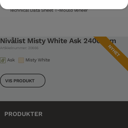
Technical Data Sheet T-Mould Veneer
Nivålist Misty White Ask 2400 mm
NYHET
Artikkelnummer: 20666
Ask
Misty White
VIS PRODUKT
PRODUKTER