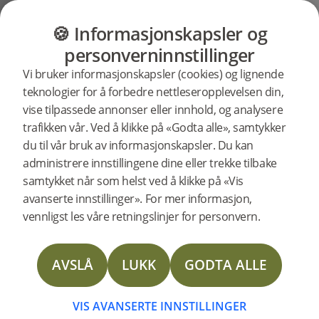
GULV
MØBLER
PRODUKTER
INSP
🍪 Informasjonskapsler og
Brukerstøtte
Produktstøtte
Gulvlister
personverninnstillinger
Søkestøtte
Vi bruker informasjonskapsler (cookies) og lignende
etter
teknologier for å forbedre nettleseropplevelsen din,
spesifikke
vise tilpassede annonser eller innhold, og analysere
produkter
Nivålist Misty White Ask 2400 mm
trafikken vår. Ved å klikke på «Godta alle», samtykker
støtte
20666
Nivålist Misty White Ask 2400 mm
du til vår bruk av informasjonskapsler. Du kan
NYHET
administrere innstillingene dine eller trekke tilbake
samtykket når som helst ved å klikke på «Vis
Technical Data Sheet Reducer
avanserte innstillinger». For mer informasjon,
vennligst les våre retningslinjer for personvern.
Technical Data Sheet T-mould
AVSLÅ
LUKK
GODTA ALLE
Technical Data Sheet Moulding Solid oak
Technical Data Sheet Reducer Veneer
VIS AVANSERTE INNSTILLINGER