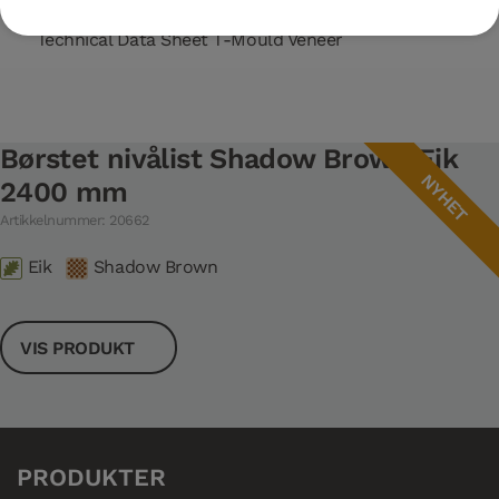
Technical Data Sheet T-Mould Veneer
Børstet nivålist Shadow Brown Eik
NYHET
2400 mm
Artikkelnummer: 20662
Eik
Shadow Brown
VIS PRODUKT
PRODUKTER