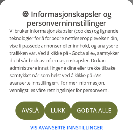
GULV
MØBLER
PRODUKTER
INSP
🍪 Informasjonskapsler og
Brukerstøtte
Produktstøtte
Gulvlister
personverninnstillinger
Søkestøtte
Vi bruker informasjonskapsler (cookies) og lignende
etter
teknologier for å forbedre nettleseropplevelsen din,
spesifikke
vise tilpassede annonser eller innhold, og analysere
produkter
Børstet nivålist Shadow Brown Eik
trafikken vår. Ved å klikke på «Godta alle», samtykker
2400 mm støtte
20662
Børstet nivålist Shadow Brown Eik 2400 mm
du til vår bruk av informasjonskapsler. Du kan
administrere innstillingene dine eller trekke tilbake
samtykket når som helst ved å klikke på «Vis
Technical Data Sheet Reducer
avanserte innstillinger». For mer informasjon,
vennligst les våre retningslinjer for personvern.
Technical Data Sheet T-mould
AVSLÅ
LUKK
GODTA ALLE
Technical Data Sheet Moulding Solid oak
Technical Data Sheet Reducer Veneer
VIS AVANSERTE INNSTILLINGER