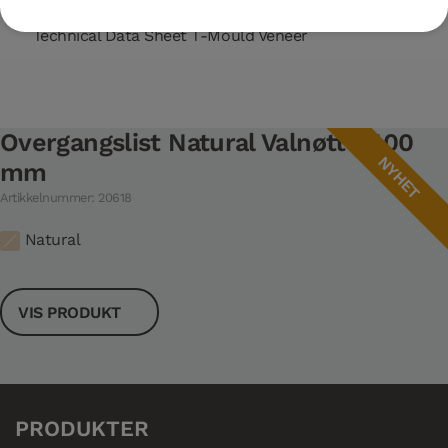
Technical Data Sheet T-Mould Veneer
Overgangslist Natural Valnøtt 2400
NYHET
mm
Artikkelnummer: 20618
Natural
VIS PRODUKT
PRODUKTER