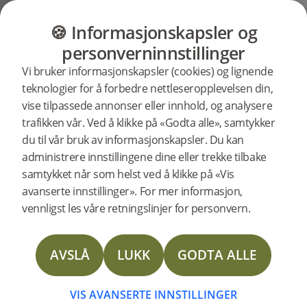
GULV
MØBLER
PRODUKTER
INSP
🍪 Informasjonskapsler og
Brukerstøtte
Produktstøtte
Gulvlister
personverninnstillinger
Søkestøtte
Vi bruker informasjonskapsler (cookies) og lignende
etter
teknologier for å forbedre nettleseropplevelsen din,
spesifikke
vise tilpassede annonser eller innhold, og analysere
produkter
Overgangslist Natural Valnøtt 2400
trafikken vår. Ved å klikke på «Godta alle», samtykker
mm støtte
20618
Overgangslist Natural Valnøtt 2400 mm
du til vår bruk av informasjonskapsler. Du kan
NY
administrere innstillingene dine eller trekke tilbake
samtykket når som helst ved å klikke på «Vis
Technical Data Sheet Reducer
avanserte innstillinger». For mer informasjon,
vennligst les våre retningslinjer for personvern.
Technical Data Sheet T-mould
AVSLÅ
LUKK
GODTA ALLE
Technical Data Sheet Moulding Solid oak
Technical Data Sheet Reducer Veneer
VIS AVANSERTE INNSTILLINGER