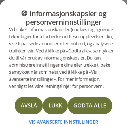
GULV
MØBLER
PRODUKTER
INSP
🍪 Informasjonskapsler og
Brukerstøtte
Produktstøtte
Gulvlister
personverninnstillinger
Søkestøtte
Vi bruker informasjonskapsler (cookies) og lignende
etter
teknologier for å forbedre nettleseropplevelsen din,
spesifikke
vise tilpassede annonser eller innhold, og analysere
produkter
Overgangslist Powder White Eik
trafikken vår. Ved å klikke på «Godta alle», samtykker
2400 mm støtte
20615
Overgangslist Powder White Eik 2400 mm
du til vår bruk av informasjonskapsler. Du kan
administrere innstillingene dine eller trekke tilbake
samtykket når som helst ved å klikke på «Vis
Technical Data Sheet Reducer
avanserte innstillinger». For mer informasjon,
vennligst les våre retningslinjer for personvern.
Technical Data Sheet T-mould
AVSLÅ
LUKK
GODTA ALLE
Technical Data Sheet Moulding Solid oak
Technical Data Sheet Reducer Veneer
VIS AVANSERTE INNSTILLINGER