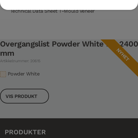
Technical Data Sheet T-Mould Veneer
Overgangslist Powder White Eik 2400
NYHET
mm
Artikkelnummer: 20615
Powder White
VIS PRODUKT
PRODUKTER