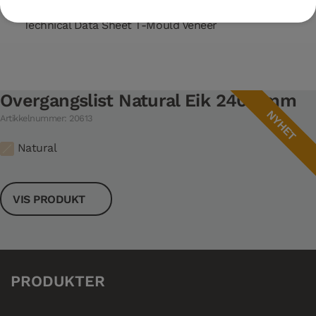
Technical Data Sheet T-Mould Veneer
Overgangslist Natural Eik 2400 mm
NYHET
Artikkelnummer: 20613
Natural
VIS PRODUKT
PRODUKTER