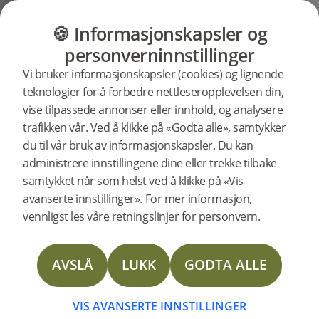
GULV
MØBLER
PRODUKTER
INSP
🍪 Informasjonskapsler og
Brukerstøtte
Produktstøtte
Gulvlister
personverninnstillinger
Søkestøtte
Vi bruker informasjonskapsler (cookies) og lignende
etter
teknologier for å forbedre nettleseropplevelsen din,
spesifikke
vise tilpassede annonser eller innhold, og analysere
produkter
Overgangslist Natural Eik 2400 mm
trafikken vår. Ved å klikke på «Godta alle», samtykker
støtte
20613
Overgangslist Natural Eik 2400 mm
du til vår bruk av informasjonskapsler. Du kan
NYHET
administrere innstillingene dine eller trekke tilbake
samtykket når som helst ved å klikke på «Vis
Technical Data Sheet Reducer
avanserte innstillinger». For mer informasjon,
vennligst les våre retningslinjer for personvern.
Technical Data Sheet T-mould
AVSLÅ
LUKK
GODTA ALLE
Technical Data Sheet Moulding Solid oak
Technical Data Sheet Reducer Veneer
VIS AVANSERTE INNSTILLINGER